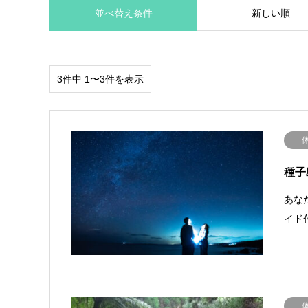
並べ替え条件
新しい順
3件中 1〜3件を表示
種子
あな
イド