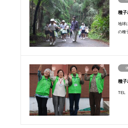
種子
地球
の種子
種子
TEL