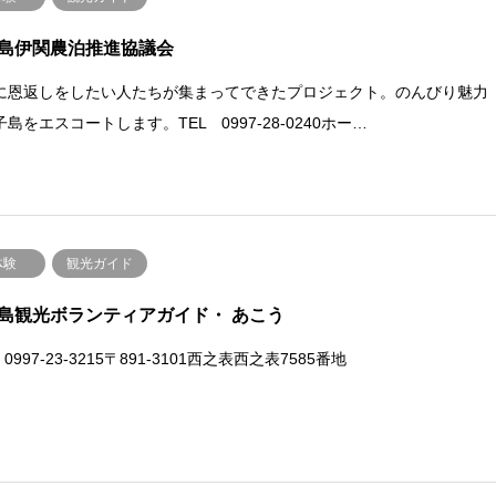
島伊関農泊推進協議会
に恩返しをしたい人たちが集まってできたプロジェクト。のんびり魅力
島をエスコートします。TEL 0997-28-0240ホー…
体験
観光ガイド
島観光ボランティアガイド・ あこう
 0997-23-3215〒891-3101西之表西之表7585番地