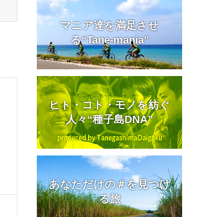
マニア達を満足させ
る“Tane-mania”
ヒト・コト・モノを紡ぐ
人々“種子島DNA”
あなただけの＃を見つけ
る旅