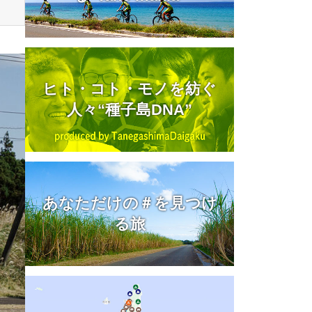
ヒト・コト・モノを紡ぐ
人々“種子島DNA”
あなただけの＃を見つけ
る旅