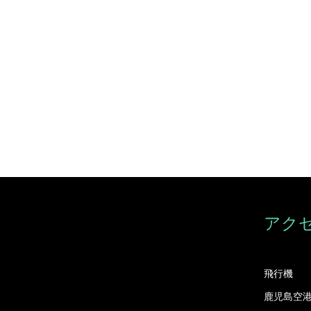
アク
飛行機
鹿児島空港