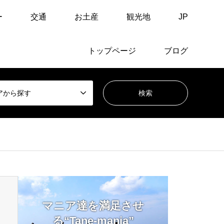
ー
交通
お土産
観光地
JP
トップページ
ブログ
アから探す
マニア達を満足させ
る“Tane-mania”