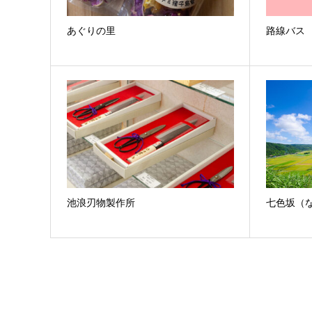
あぐりの里
路線バス
池浪刃物製作所
七色坂（