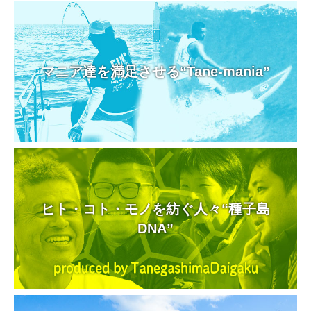
マニア達を満足させる“Tane-mania”
ヒト・コト・モノを紡ぐ人々“種子島
DNA”