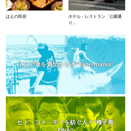
はえの民宿
ホテル・レストラン「公園通
り」
マニア達を満足させる“Tane-mania”
ヒト・コト・モノを紡ぐ人々“種子島
DNA”