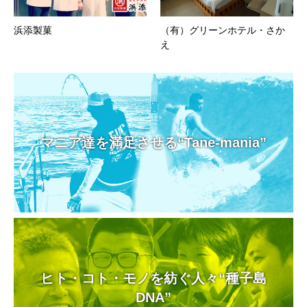
浜添製菓
（有）グリーンホテル・さか
え
マニア達を満足させる“Tane-mania”
ヒト・コト・モノを紡ぐ人々“種子島
DNA”