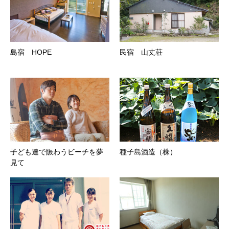
島宿 HOPE
民宿 山丈荘
子ども達で賑わうビーチを夢
種子島酒造（株）
見て