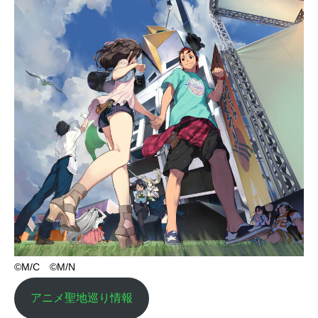
©M/C ©M/N
アニメ聖地巡り情報