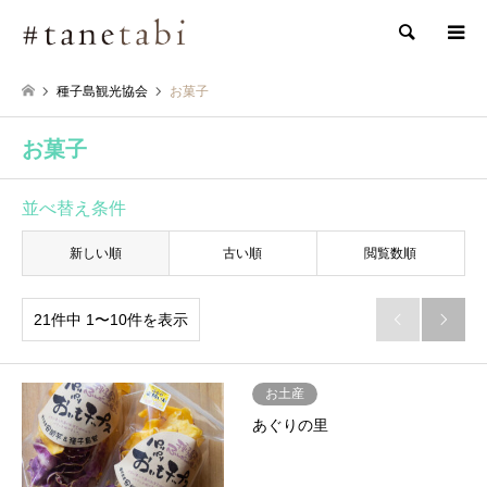
検索
種子島観光協会
お菓子
お菓子
並べ替え条件
新しい順
古い順
閲覧数順
21件中 1〜10件を表示


お土産
あぐりの里