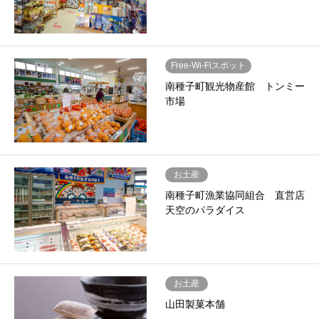
Free-Wi-Fiスポット
南種子町観光物産館 トンミー
市場
お土産
南種子町漁業協同組合 直営店
天空のパラダイス
お土産
山田製菓本舗