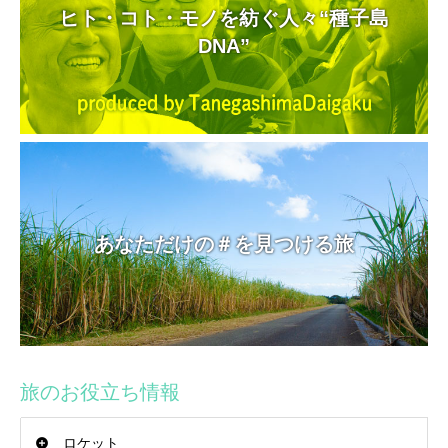
ヒト・コト・モノを紡ぐ人々“種子島
DNA”
あなただけの＃を見つける旅
旅のお役立ち情報
ロケット