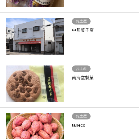
お土産
中居菓子店
お土産
南海堂製菓
お土産
taneco