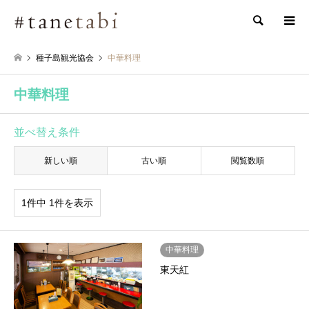
検索
種子島観光協会
中華料理
中華料理
並べ替え条件
新しい順
古い順
閲覧数順
1件中 1件を表示
中華料理
東天紅