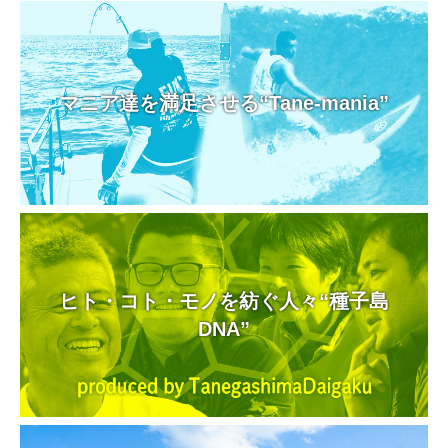
マニア達を満足させる“Tane-mania”
ヒト・コト・モノを紡ぐ人々“種子島
DNA”