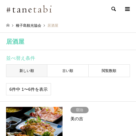
検索
種子島観光協会
居酒屋
居酒屋
並べ替え条件
新しい順
古い順
閲覧数順
6件中 1〜6件を表示
宿泊
美の吉