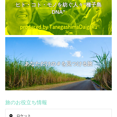
ヒト・コト・モノを紡ぐ人々“種子島
DNA”
あなただけの＃を見つける旅
旅のお役立ち情報
ロケット