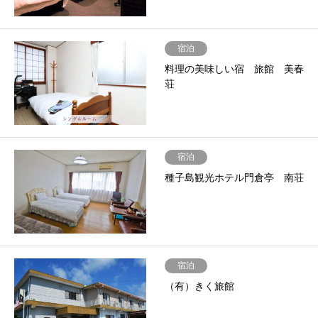
宿泊
料理の美味しい宿 旅館 美春
荘
宿泊
種子島観光ホテル門倉亭 南荘
宿泊
（有）きく旅館