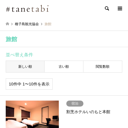
検索
種子島観光協会
旅館
旅館
並べ替え条件
新しい順
古い順
閲覧数順
10件中 1〜10件を表示
宿泊
割烹ホテルいのもと本館