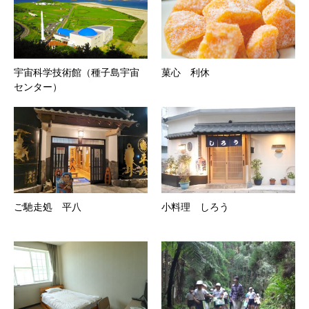
宇宙科学技術館（種子島宇宙
菓心 利休
センター）
ご馳走処 平八
小料理 しろう