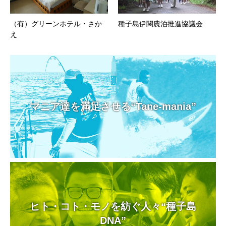
（有）グリーンホテル・さか
種子島伊関農泊推進協議会
え
マニア達を満足させる“Tane-mania”
ヒト・コト・モノを紡ぐ人々“種子島
DNA”