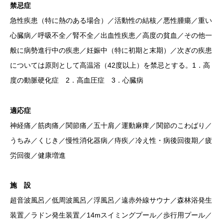
禁忌症
急性疾患（特に熱のある場合）／活動性の結核／悪性腫瘍／重い
心臓病／呼吸不全／腎不全／出血性疾患／高度の貧血／その他一
般に病勢進行中の疾患／妊娠中（特に初期と末期）／次ぎの疾患
については原則として高温浴（42度以上）を禁忌とする。1．高
度の動脈硬化症 2．高血圧症 3．心臓病
適応症
神経痛／筋肉痛／関節痛／五十肩／運動麻痺／関節のこわばり／
うちみ／くじき／慢性消化器病／痔疾／冷え性・病後回復期／疲
労回復／健康増進
施 設
超音波風呂／低周波風呂／浮風呂／遠赤外線サウナ／森林浴発生
装置／ラドン発生装置／14mスイミングプール／歩行用プール／