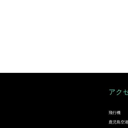
アク
飛行機
鹿児島空港