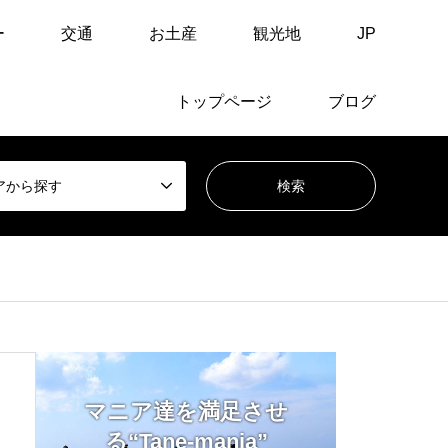
ー
交通
お土産
観光地
JP
トップページ
ブログ
アから探す
マニア達を満足させ
る“Tane-mania”