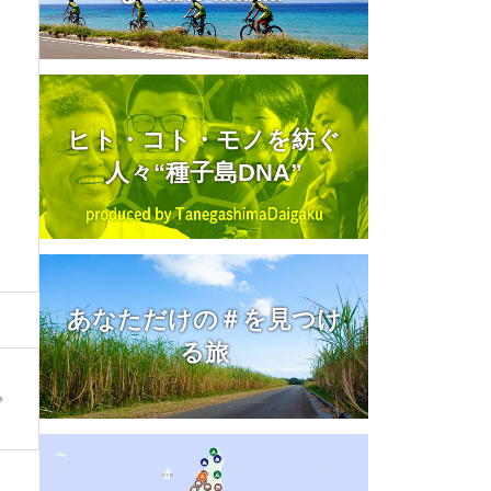
ヒト・コト・モノを紡ぐ
人々“種子島DNA”
あなただけの＃を見つけ
る旅