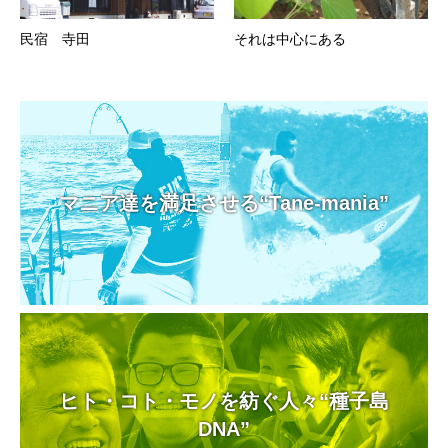
民宿 寺田
それは中心にある
マニア達を満足させる“Tane-mania”
ヒト・コト・モノを紡ぐ人々“種子島
DNA”