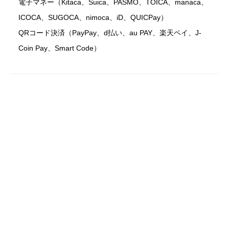
電子マネー（Kitaca、Suica、PASMO、TOICA、manaca、
ICOCA、SUGOCA、nimoca、iD、QUICPay）
QRコード決済（PayPay、d払い、au PAY、楽天ペイ、J-
Coin Pay、Smart Code）