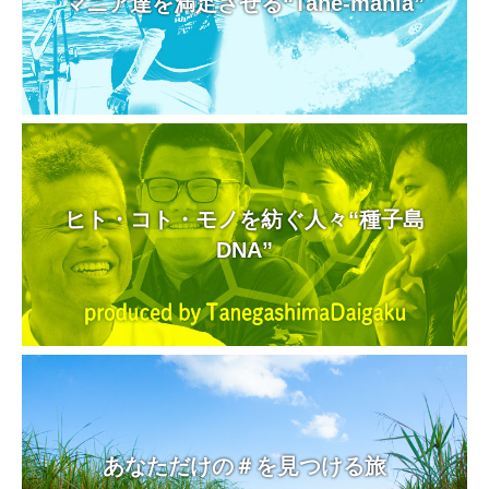
マニア達を満足させる“Tane-mania”
ヒト・コト・モノを紡ぐ人々“種子島
DNA”
あなただけの＃を見つける旅