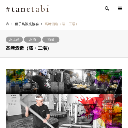
検索
種子島観光協会
髙﨑酒造（蔵・工場）
お土産
お酒
酒蔵
髙﨑酒造（蔵・工場）