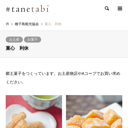
検索
種子島観光協会
菓心 利休
お土産
お菓子
菓心 利休
郷土菓子をつくっています。お土産物店やAコープでお買い求め
ください。