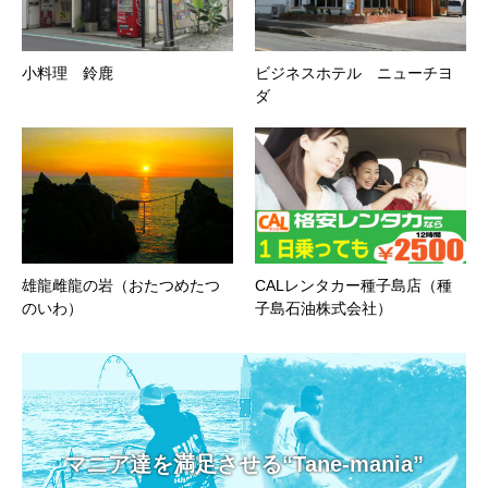
小料理 鈴鹿
ビジネスホテル ニューチヨ
ダ
雄龍雌龍の岩（おたつめたつ
CALレンタカー種子島店（種
のいわ）
子島石油株式会社）
マニア達を満足させる“Tane-mania”