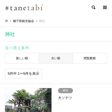
検索
種子島観光協会
神社
神社
並べ替え条件
新しい順
古い順
閲覧数順
5件中 1〜5件を表示
神社
大ソテツ