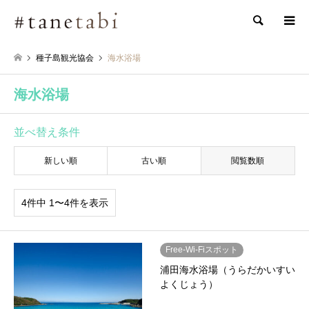
検索
種子島観光協会
海水浴場
海水浴場
並べ替え条件
新しい順
古い順
閲覧数順
4件中 1〜4件を表示
Free-Wi-Fiスポット
浦田海水浴場（うらだかいすい
よくじょう）