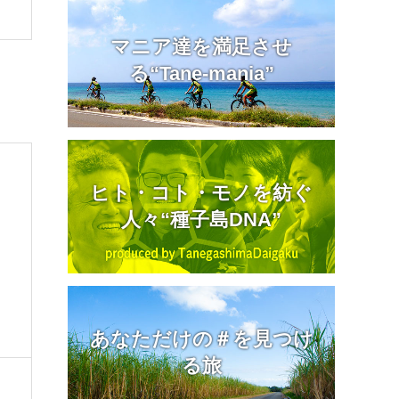
マニア達を満足させ
る“Tane-mania”
ヒト・コト・モノを紡ぐ
人々“種子島DNA”
あなただけの＃を見つけ
る旅