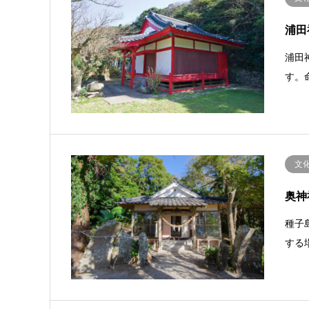
浦田
浦田
す。
文
奥神
種子
する