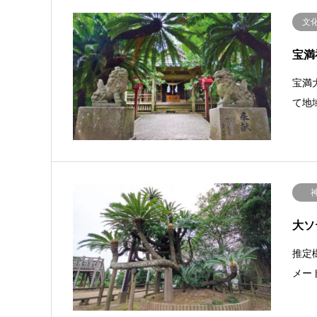
文
宝満
宝満
て地
大ソ
推定
メー