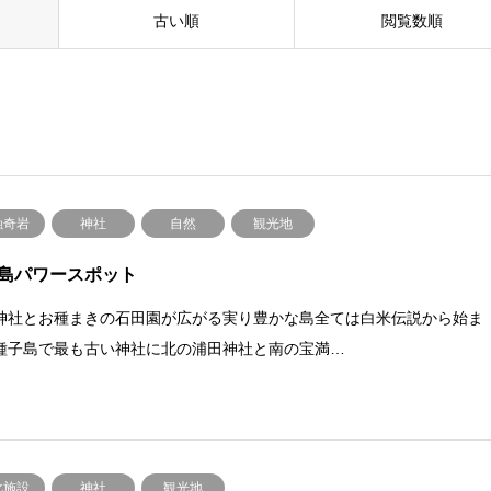
古い順
閲覧数順
蝕奇岩
神社
自然
観光地
島パワースポット
神社とお種まきの石田園が広がる実り豊かな島全ては白米伝説から始ま
種子島で最も古い神社に北の浦田神社と南の宝満…
化施設
神社
観光地