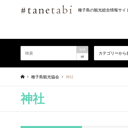
種子島の観光総合情報サイ
and
カテゴリーから
or
種子島観光協会
神社
神社