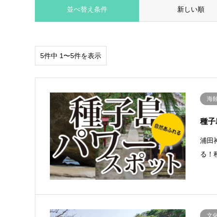
並べ替え条件
新しい順
5件中 1〜5件を表示
海
種子
浦田
る！
文