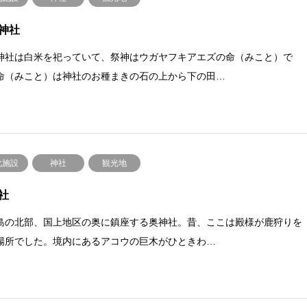
神社
神社は白米を祀っていて、祭神はウガヤフキアエズの命（みこと）で
命（みこと）は神社のお種まきの石の上から下の田…
化施設
神社
観光地
社
島の北部、国上地区の奥に鎮座する奥神社。昔、ここは殿様が鹿狩りを
場所でした。境内にあるアコウの巨木がひときわ…