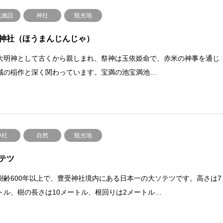
化施設
神社
観光地
神社（ほうまんじんじゃ）
大明神として古くから親しまれ、祭神は玉依姫命で、赤米の神事を通じ
域の稲作と深く関わっています。宝満の池宝満池…
神社
自然
観光地
テツ
樹齢600年以上で、豊受神社境内にある日本一の大ソテツです。高さは7
トル、樹の長さは10メートル、根回りは2メートル…